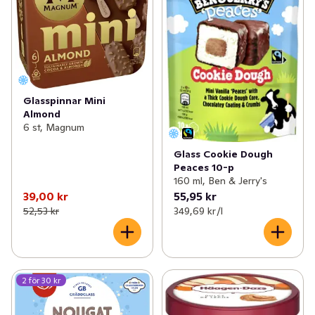
Glasspinnar Mini
Almond
6 st, Magnum
Glass Cookie Dough
Peaces 10-p
160 ml, Ben & Jerry's
39,00 kr
55,95 kr
52,53 kr
349,69 kr /l
2 för 30 kr