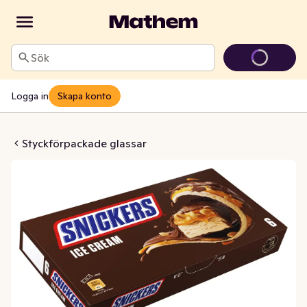
Sök
Logga in
Skapa konto
 Snickers 6-p
Styckförpackade glassar