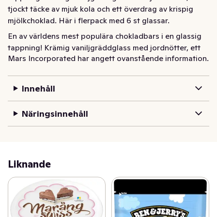
tjockt täcke av mjuk kola och ett överdrag av krispig 
mjölkchoklad. Här i flerpack med 6 st glassar.
En av världens mest populära chokladbars i en glassig 
tappning! Krämig vaniljgräddglass med jordnötter, ett 
Mars Incorporated har angett ovanstående information.
tjockt täcke av mjuk kola och ett överdrag av krispig 
mjölkchoklad. Här i flerpack med 6 st glassar.
Innehåll
Näringsinnehåll
Liknande