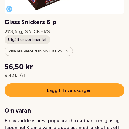
Glass Snickers 6-p
273,6 g, SNICKERS
Utgått ur sortimentet
Visa alla varor från SNICKERS
Styckpris: 9,42 kr /st
56,50 kr
Nuvarande pris är: 56,50 kr
9,42 kr /st
Lägg till i varukorgen
Om varan
En av världens mest populära chokladbars i en glassig 
tappning! Krämig vaniljgräddglass med jordnötter, ett 