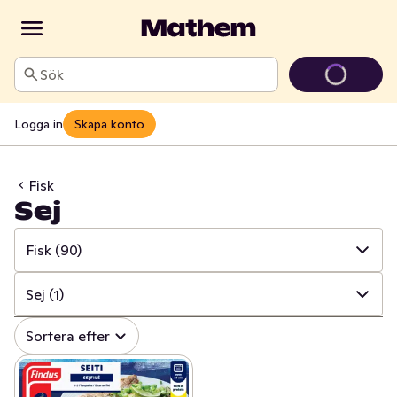
Sök
Logga in
Skapa konto
Fisk
Sej
Fisk
(90)
✓
Alla
(232)
Sej
(1)
✓
Fisk
(90)
✓
Alla
(90)
Sortera efter
✓
Fiskpinnar & konserver
(32)
✓
Lax
(55)