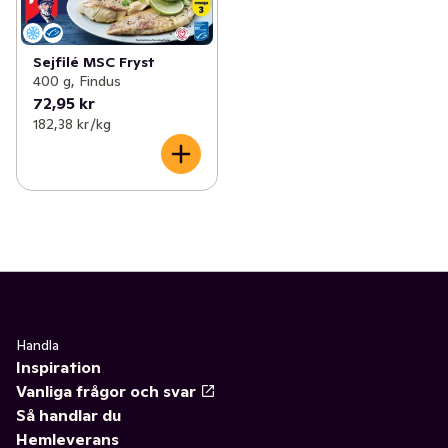
✓
Kaviar & rom
(31)
✓
Lutfisk
0
✓
Sill, ansjovis & sardiner
(43)
✓
Strömming
(1)
Sejfilé MSC Fryst
400 g, Findus
✓
Skaldjur
(38)
72,95 kr
✓
Koljafile
(1)
182,38 kr /kg
✓
Bläckfisk
(1)
✓
Torsk
(9)
✓
Tonfisk
(19)
✓
Sej
(1)
✓
Fiskgrytbitar
0
Handla
Inspiration
✓
Övrig fisk
(2)
Vanliga frågor och svar
✓
Rödspätta
0
Så handlar du
Hemleverans