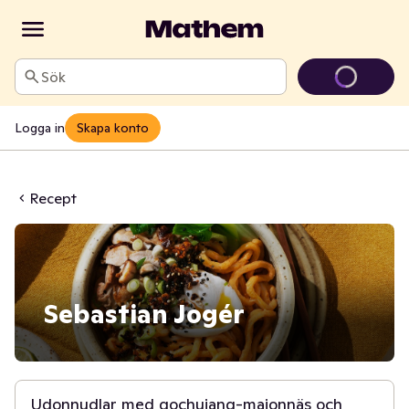
Sök
Logga in
Skapa konto
Recept
Sebastian Jogér
30 min
Udonnudlar med gochujang-majonnäs och