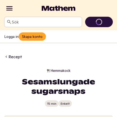
Sök
Logga in
Skapa konto
Recept
Hemmakock
Sesamslungade
sugarsnaps
15 min
Enkelt