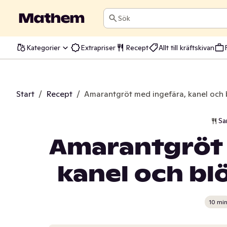
Sök
Kategorier
Extrapriser
Recept
Allt till kräftskivan
Start
/
Recept
/
Amarantgröt med ingefära, kanel och 
Sa
Amarantgröt 
kanel och bl
10 mi