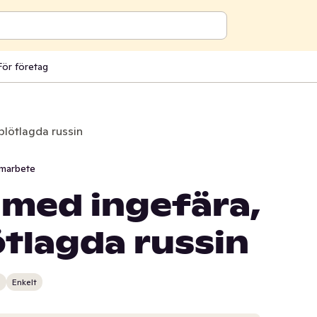
För företag
blötlagda russin
marbete
med ingefära,
ötlagda russin
n
Enkelt