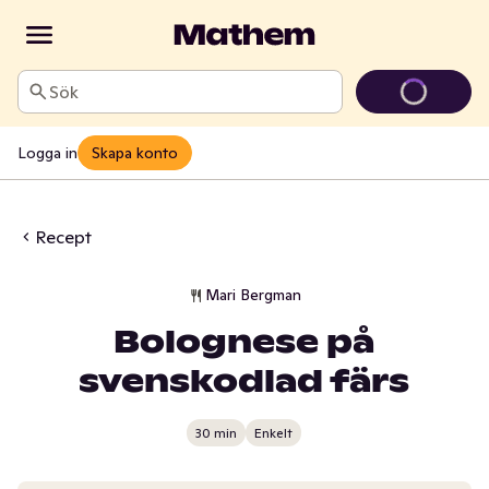
Sök
Logga in
Skapa konto
Recept
Mari Bergman
Bolognese på
svenskodlad färs
30 min
Enkelt