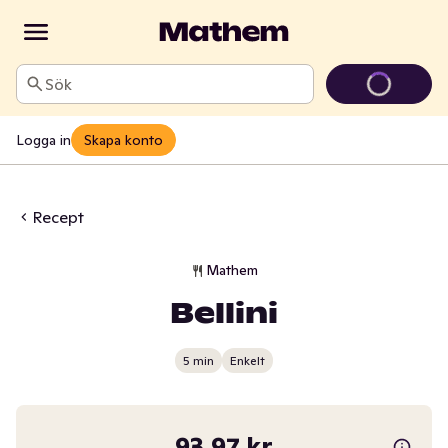
Sök
Logga in
Skapa konto
Recept
Mathem
Bellini
5 min
Enkelt
93,97 kr