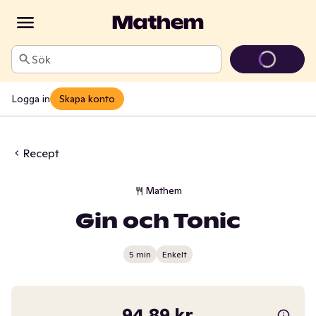
Sök
Logga in
Skapa konto
Recept
Mathem
Gin och Tonic
5 min
Enkelt
94,89 kr