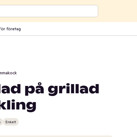
För företag
mmakock
ad på grillad
kling
n
Enkelt