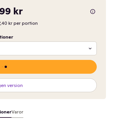
,99 kr
,40 kr per portion
tioner
gen version
ioner
Varor