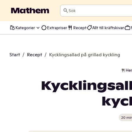
Sök
Kategorier
Extrapriser
Recept
Allt till kräftskivan
Start
/
Recept
/
Kycklingsallad på grillad kyckling
He
Kycklingsall
kyc
20 mi