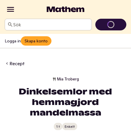
Sök
Logga in
Skapa konto
Recept
Mia Troberg
Dinkelsemlor med
hemmagjord
mandelmassa
1 t
Enkelt