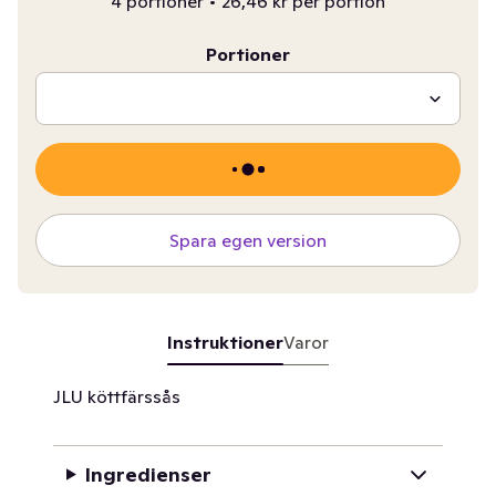
4 portioner
•
26,46 kr per portion
Portioner
Spara egen version
Instruktioner
Varor
JLU köttfärssås
Ingredienser