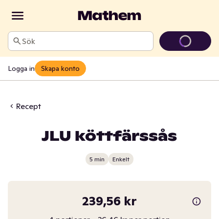
Sök
Logga in
Skapa konto
Recept
JLU köttfärssås
5 min
Enkelt
239,56 kr