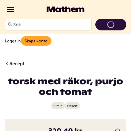
Sök
Logga in
Skapa konto
Recept
torsk med räkor, purjo
och tomat
5 min
Enkelt
320,40 kr