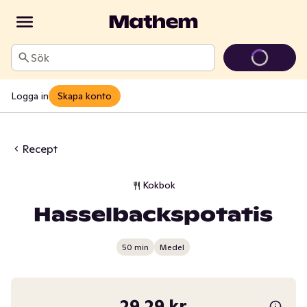
Sök
Logga in
Skapa konto
Recept
Kokbok
Hasselbackspotatis
50 min
Medel
29,29 kr