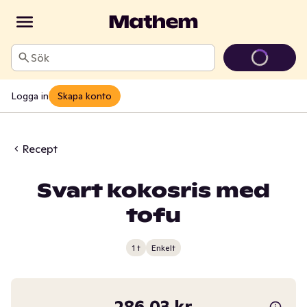
Sök
Logga in
Skapa konto
Recept
Svart kokosris med
tofu
1 t
Enkelt
286,03 kr