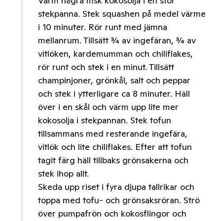
Värm några msk kokosolja i en stor
stekpanna. Stek squashen på medel värme
i 10 minuter. Rör runt med jämna
mellanrum. Tillsätt ¾ av ingefäran, ¾ av
vitlöken, kardemumman och chiliflakes,
rör runt och stek i en minut. Tillsätt
champinjoner, grönkål, salt och peppar
och stek i ytterligare ca 8 minuter. Häll
över i en skål och värm upp lite mer
kokosolja i stekpannan. Stek tofun
tillsammans med resterande ingefära,
vitlök och lite chiliflakes. Efter att tofun
tagit färg häll tillbaks grönsakerna och
stek ihop allt.
Skeda upp riset i fyra djupa tallrikar och
toppa med tofu- och grönsaksröran. Strö
över pumpafrön och kokosflingor och