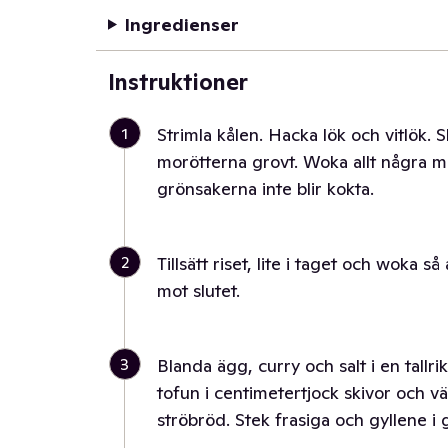
Ingredienser
Instruktioner
1
Strimla kålen. Hacka lök och vitlök.
morötterna grovt. Woka allt några minu
grönsakerna inte blir kokta.
2
Tillsätt riset, lite i taget och woka så
mot slutet.
3
Blanda ägg, curry och salt i en tallri
tofun i centimetertjock skivor och vän
ströbröd. Stek frasiga och gyllene i