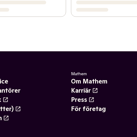
Mathem
ice
Om Mathem
antörer
Karriär
k
Press
tter)
För företag
m