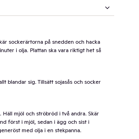
 Skär sockerärtorna på snedden och hacka
ter i olja. Plattan ska vara riktigt het så
 allt blandar sig. Tillsätt sojasås och socker
k. Häll mjöl och ströbröd i två andra. Skär
d först i mjöl, sedan i ägg och sist i
 generöst med olja i en stekpanna.