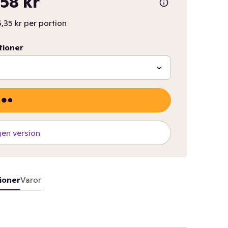
,58 kr
,35 kr per portion
tioner
gen version
ioner
Varor