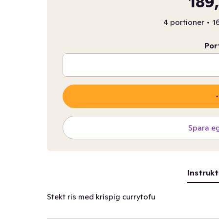
189
4 portioner
•
16
Por
Spara e
Instrukt
Stekt ris med krispig currytofu