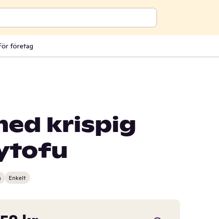
För företag
med krispig
ytofu
n
Enkelt