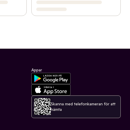
Appar
Skanna med telefonkameran för att
hämta