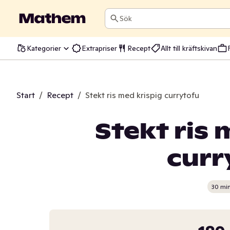
Sök
Kategorier
Extrapriser
Recept
Allt till kräftskivan
Start
/
Recept
/
Stekt ris med krispig currytofu
Stekt ris 
curr
30 mi