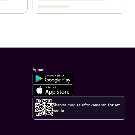
Appar
Skanna med telefonkameran för att
hämta