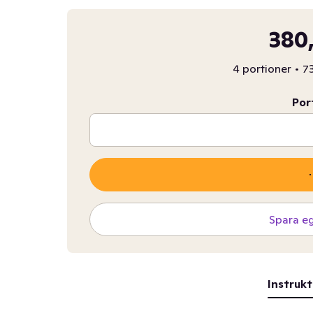
380,
4 portioner
•
73
Por
Spara e
Instrukt