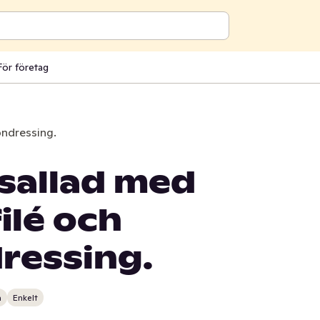
För företag
ondressing.
sallad med
ilé och
ressing.
n
Enkelt