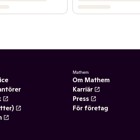
Mathem
ice
Om Mathem
antörer
Karriär
k
Press
tter)
För företag
m