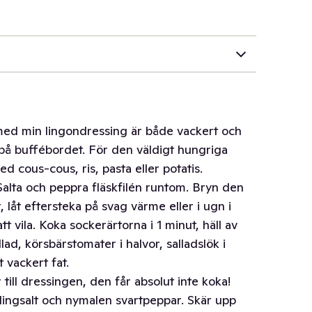
or med min lingondressing är både vackert och
 på buffébordet. För den väldigt hungriga
d cous-cous, ris, pasta eller potatis.
alta och peppra fläskfilén runtom. Bryn den
, låt eftersteka på svag värme eller i ugn i
tt vila. Koka sockerärtorna i 1 minut, häll av
llad, körsbärstomater i halvor, salladslök i
 vackert fat.
till dressingen, den får absolut inte koka!
lingsalt och nymalen svartpeppar. Skär upp