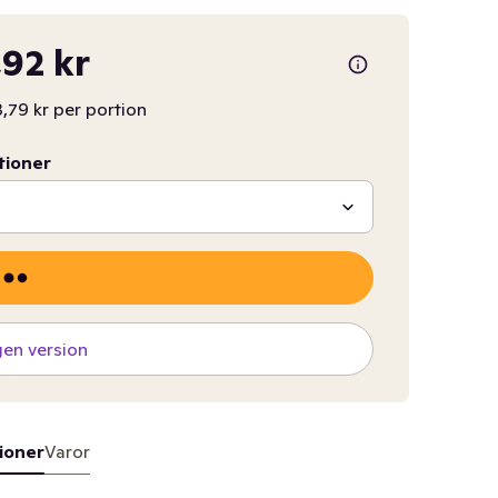
92 kr
,79 kr per portion
tioner
gen version
ioner
Varor