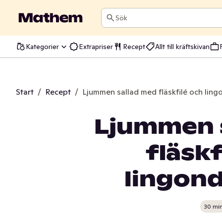
Sök
Kategorier
Extrapriser
Recept
Allt till kräftskivan
Start
/
Recept
/
Ljummen sallad med fläskfilé och ling
Ljummen 
fläskf
lingond
30 mi