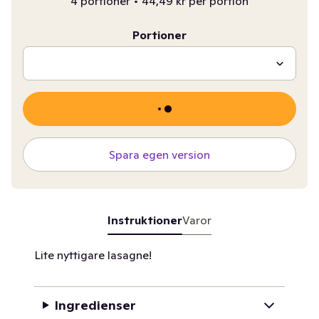
4 portioner
•
44,49 kr per portion
Portioner
Spara egen version
Instruktioner
Varor
Lite nyttigare lasagne!
Ingredienser