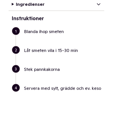
Ingredienser
Instruktioner
1
Blanda ihop smeten
2
Låt smeten vila i 15-30 min
3
Stek pannkakorna
4
Servera med sylt, grädde och ev. keso