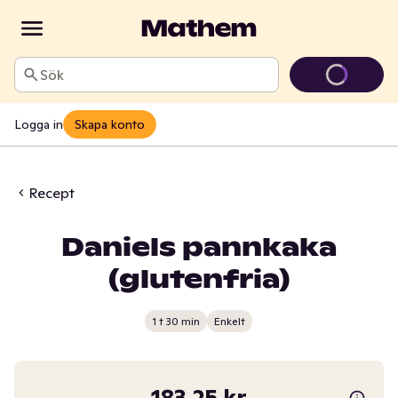
Sök
Logga in
Skapa konto
Recept
Daniels pannkaka
(glutenfria)
1 t 30 min
Enkelt
183,25 kr