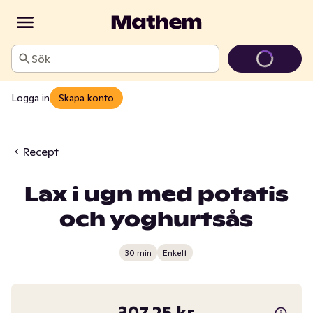
Sök
Logga in
Skapa konto
Recept
Lax i ugn med potatis
och yoghurtsås
30 min
Enkelt
307,25 kr