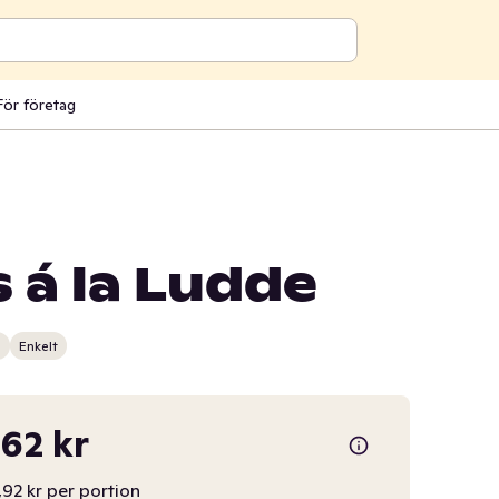
För företag
 á la Ludde
n
Enkelt
62 kr
,92 kr per portion