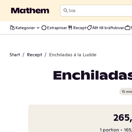
Sök
Kategorier
Extrapriser
Recept
Allt till kräftskivan
Start
/
Recept
/
Enchiladas á la Ludde
Enchiladas
15 mi
265,
1 portion
•
165