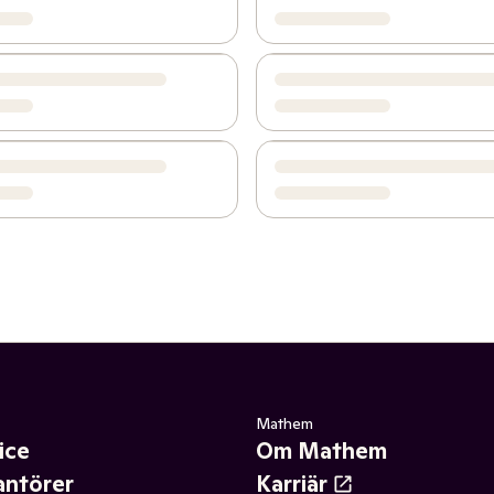
Mathem
ice
Om Mathem
antörer
Karriär