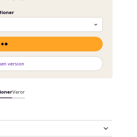
tioner
gen version
ioner
Varor