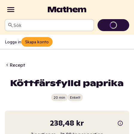
Sök
Logga in
Skapa konto
Recept
Köttfärsfylld paprika
20 min
Enkelt
238,48 kr