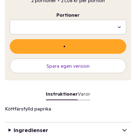
2 portioner
•
21,08 kr per portion
Portioner
Spara egen version
Instruktioner
Varor
Köttfärsfylld paprika
Ingredienser