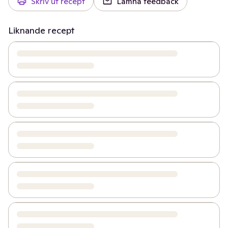
Skriv ut recept
Lämna feedback
Liknande recept