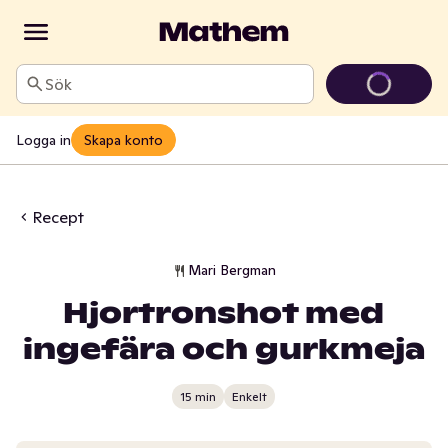
Sök
Logga in
Skapa konto
Recept
Mari Bergman
Hjortronshot med
ingefära och gurkmeja
15 min
Enkelt