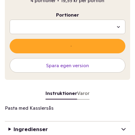
4 portioner
•
19,55 kr per portion
Portioner
Spara egen version
Instruktioner
Varor
Pasta med Kasslersås
Ingredienser