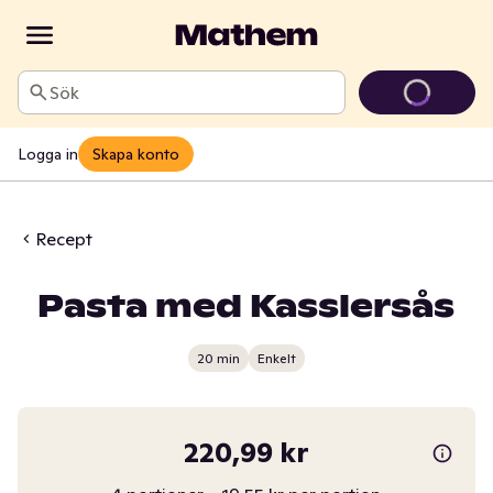
Sök
Logga in
Skapa konto
Recept
Pasta med Kasslersås
20 min
Enkelt
220,99 kr