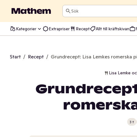
Sök
Kategorier
Extrapriser
Recept
Allt till kräftskivan
Start
/
Recept
/
Grundrecept: Lisa Lemkes romerska p
Lisa Lemke o
Grundrecept
romerska
3 t