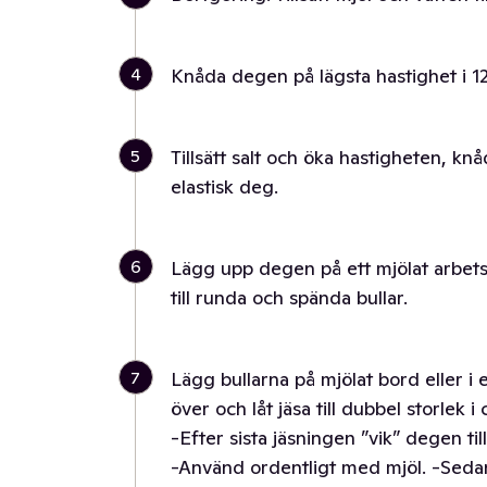
4
Knåda degen på lägsta hastighet i 12
5
Tillsätt salt och öka hastigheten, knå
elastisk deg.
6
Lägg upp degen på ett mjölat arbetsbo
till runda och spända bullar.
7
Lägg bullarna på mjölat bord eller i
över och låt jäsa till dubbel storlek i 
-Efter sista jäsningen ”vik” degen til
-Använd ordentligt med mjöl. -Sedan 