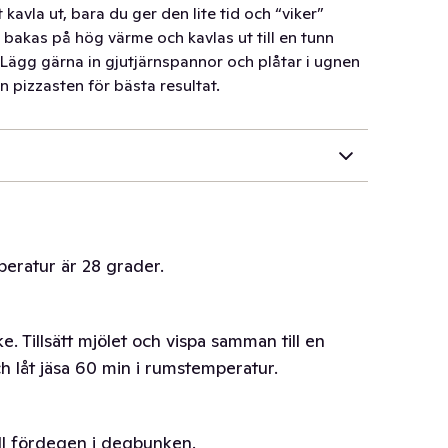
kavla ut, bara du ger den lite tid och “viker”
 bakas på hög värme och kavlas ut till en tunn
: Lägg gärna in gjutjärnspannor och plåtar i ugnen
 pizzasten för bästa resultat.
peratur är 28 grader.
e. Tillsätt mjölet och vispa samman till en
ch låt jäsa 60 min i rumstemperatur.
till fördegen i degbunken.