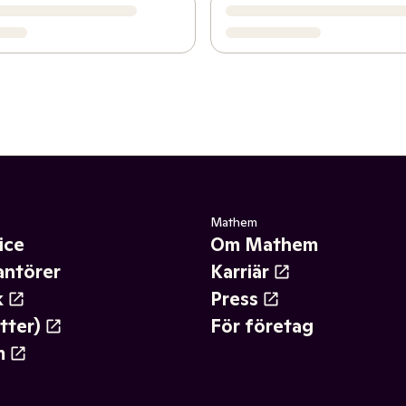
Mathem
ice
Om Mathem
antörer
Karriär
k
Press
tter)
För företag
m