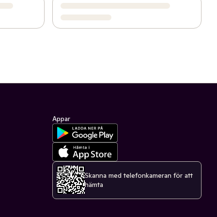
Appar
Skanna med telefonkameran för att
hämta