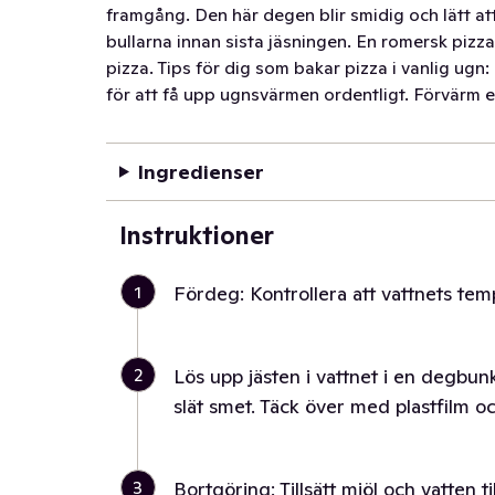
framgång. Den här degen blir smidig och lätt att 
bullarna innan sista jäsningen. En romersk pizza
pizza. Tips för dig som bakar pizza i vanlig ugn
för att få upp ugnsvärmen ordentligt. Förvärm en
Ingredienser
Instruktioner
1
Fördeg: Kontrollera att vattnets tem
2
Lös upp jästen i vattnet i en degbunk
slät smet. Täck över med plastfilm o
3
Bortgöring: Tillsätt mjöl och vatten 