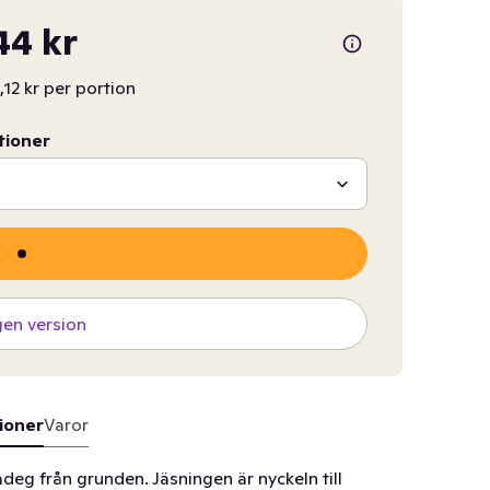
44 kr
,12 kr per portion
tioner
gen version
ioner
Varor
deg från grunden. Jäsningen är nyckeln till