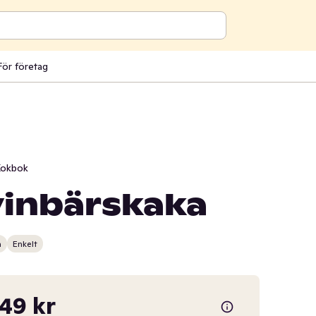
För företag
okbok
inbärskaka
n
Enkelt
,49 kr