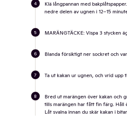
4
Klä långpannan med bakplåtspapper.
nedre delen av ugnen i 12–15 minute
5
MARÄNGTÄCKE: Vispa 3 stycken äggvi
6
Blanda försiktigt ner sockret och van
7
Ta ut kakan ur ugnen, och vrid upp ti
8
Bred ut marängen över kakan och grä
tills marängen har fått fin färg. Hål
Låt svalna innan du skär kakan i bitar