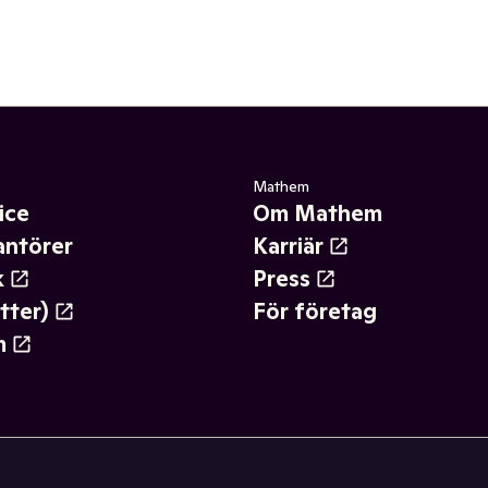
Mathem
ice
Om Mathem
antörer
Karriär
k
Press
tter)
För företag
m