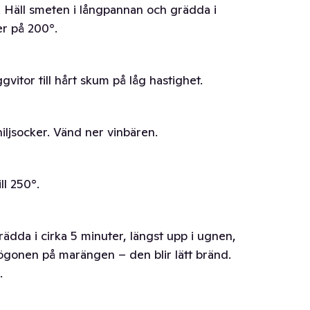
 Häll smeten i långpannan och grädda i
r på 200°.
tor till hårt skum på låg hastighet.
iljsocker. Vänd ner vinbären.
ll 250°.
dda i cirka 5 minuter, längst upp i ugnen,
l ögonen på marängen – den blir lätt bränd.
.