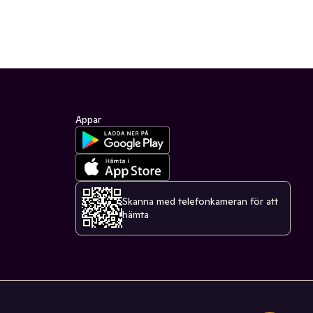
Appar
Skanna med telefonkameran för att
hämta