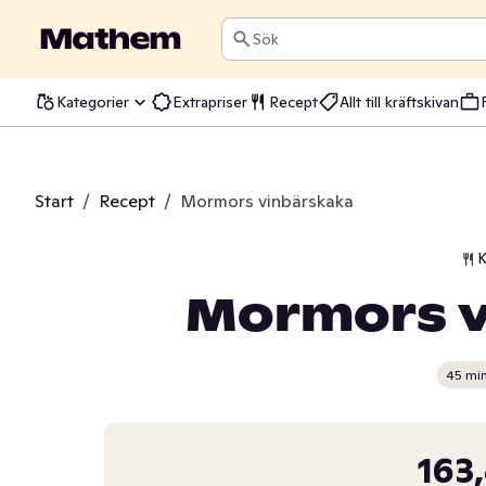
Sök
Kategorier
Extrapriser
Recept
Allt till kräftskivan
Start
/
Recept
/
Mormors vinbärskaka
K
Mormors v
45 mi
163