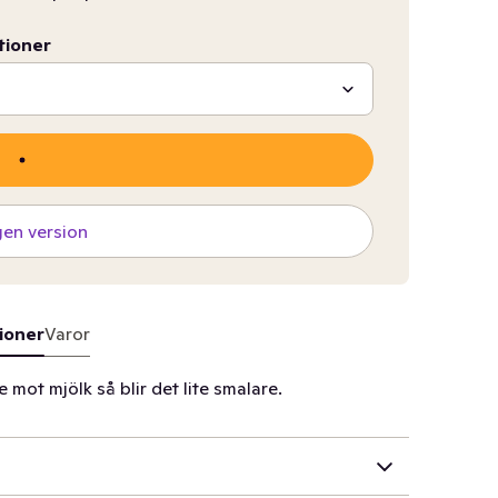
tioner
gen version
ioner
Varor
 mot mjölk så blir det lite smalare.