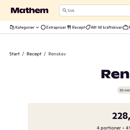
Sök
Kategorier
Extrapriser
Recept
Allt till kräftskivan
Start
/
Recept
/
Renskav
Ren
30 mi
228
4 portioner
•
41