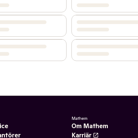
Mathem
ice
Om Mathem
antörer
Karriär