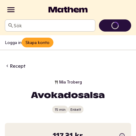
Sök
Logga in
Skapa konto
Recept
Mia Troberg
Avokadosalsa
15 min
Enkelt
117,31 kr