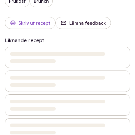
Frukost
Brunch
Skriv ut recept
Lämna feedback
Liknande recept