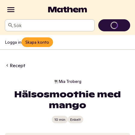
Sök
Logga in
Skapa konto
Recept
Mia Troberg
Hälsosmoothie med
mango
10 min
Enkelt