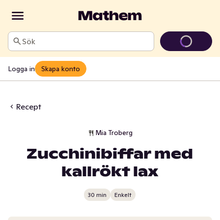
Sök
Logga in
Skapa konto
Recept
Mia Troberg
Zucchinibiffar med
kallrökt lax
30 min
Enkelt