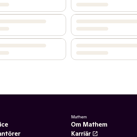
Mathem
ice
Om Mathem
antörer
Karriär