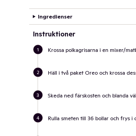
Ingredienser
Instruktioner
1
Krossa polkagrisarna i en mixer/mat
2
Häll i två paket Oreo och krossa de
3
Skeda ned färskosten och blanda väl t
4
Rulla smeten till 36 bollar och frys i