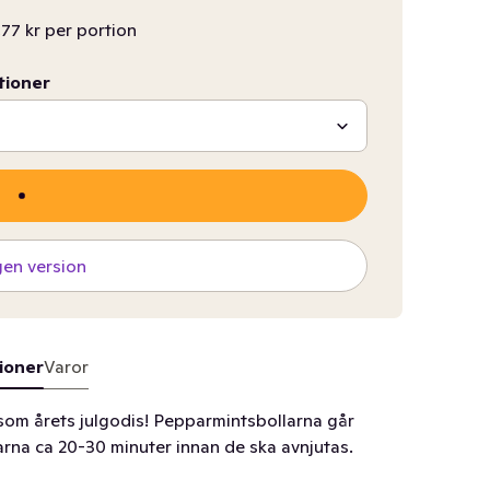
,77 kr per portion
tioner
gen version
ioner
Varor
som årets julgodis! Pepparmintsbollarna går
llarna ca 20-30 minuter innan de ska avnjutas.