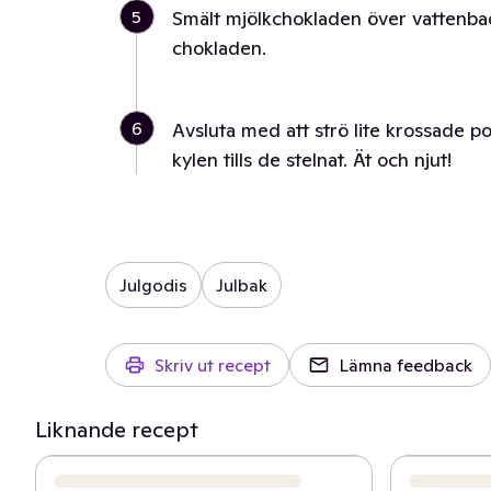
5
Smält mjölkchokladen över vattenbad
chokladen.
6
Avsluta med att strö lite krossade pol
kylen tills de stelnat. Ät och njut!
Julgodis
Julbak
Skriv ut recept
Lämna feedback
Liknande recept