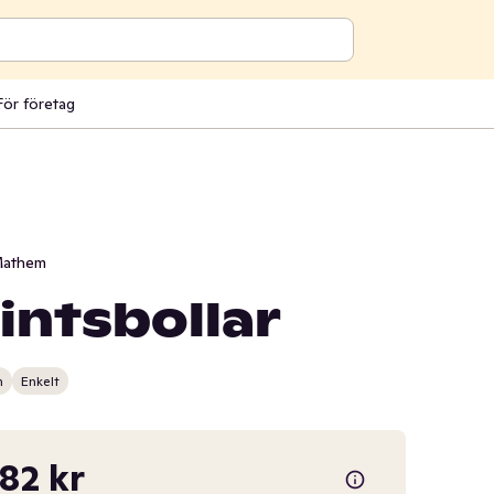
För företag
athem
ntsbollar
n
Enkelt
,82 kr