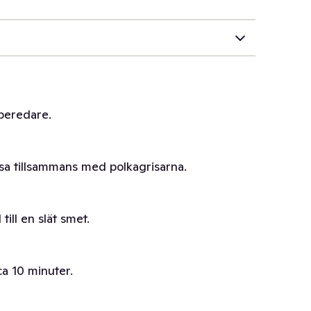
beredare.
ssa tillsammans med polkagrisarna.
ill en slät smet.
 ca 10 minuter.