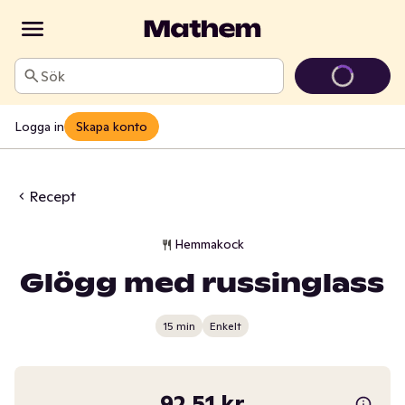
Sök
Logga in
Skapa konto
Recept
Hemmakock
Glögg med russinglass
15 min
Enkelt
92,51 kr