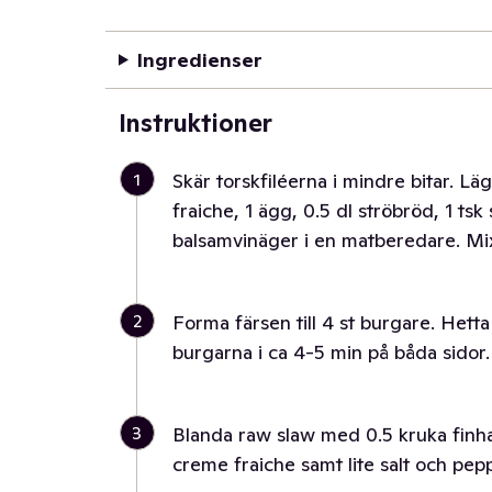
Ingredienser
Instruktioner
1
Skär torskfiléerna i mindre bitar. Läg
fraiche, 1 ägg, 0.5 dl ströbröd, 1 tsk 
balsamvinäger i en matberedare. Mixa
2
Forma färsen till 4 st burgare. Hetta
burgarna i ca 4-5 min på båda sidor.
3
Blanda raw slaw med 0.5 kruka finhack
creme fraiche samt lite salt och pe