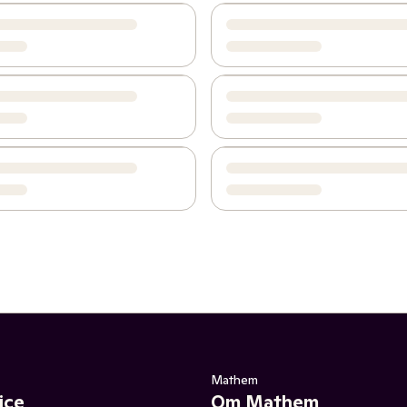
Mathem
ice
Om Mathem