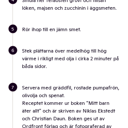
Smula ner fetaosten grovt och tillsätt
löken, majsen och zucchinin i äggsmeten.
5
Rör ihop till en jämn smet.
6
Stek plättarna över medelhög till hög
värme i rikligt med olja i cirka 2 minuter på
båda sidor.
7
Servera med gräddfil, rostade pumpafrön,
olivolja och spenat.
Receptet kommer ur boken "Mitt barn
äter allt" och är skriven av Niklas Ekstedt
och Christian Daun. Boken ges ut av
Ordfront förlag och är fotograferad av