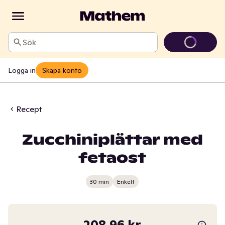
Sök
Logga in
Skapa konto
Recept
Zucchiniplättar med
fetaost
30 min
Enkelt
208,96 kr