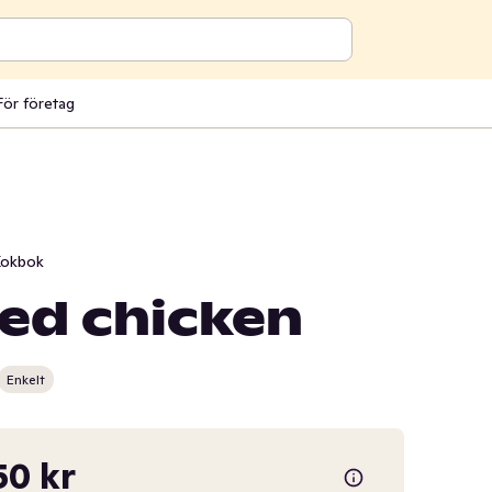
För företag
okbok
led chicken
Enkelt
50 kr