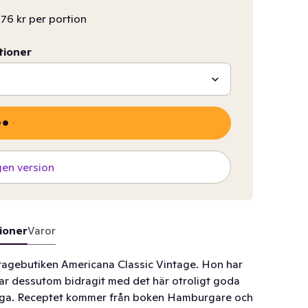
,76 kr per portion
tioner
gen version
ioner
Varor
ntagebutiken Americana Classic Vintage. Hon har
 har dessutom bidragit med det här otroligt goda
 laga. Receptet kommer från boken Hamburgare och