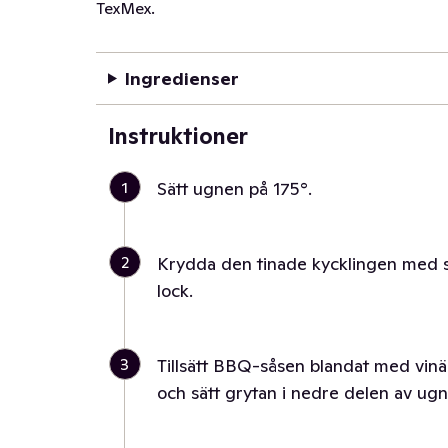
TexMex.
Ingredienser
Instruktioner
1
Sätt ugnen på 175°.
2
Krydda den tinade kycklingen med s
lock.
3
Tillsätt BBQ-såsen blandat med vinä
och sätt grytan i nedre delen av ugn