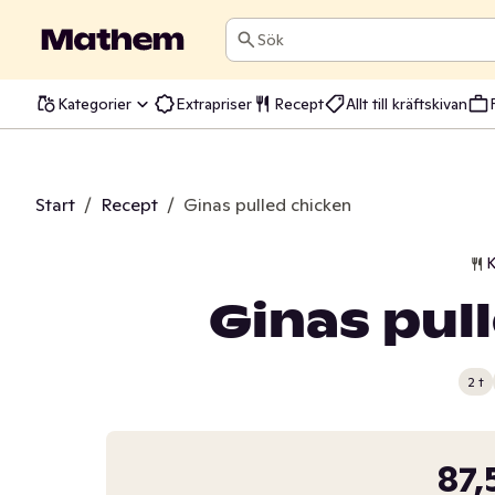
Sök
Kategorier
Extrapriser
Recept
Allt till kräftskivan
Start
/
Recept
/
Ginas pulled chicken
K
Ginas pul
2 t
87,