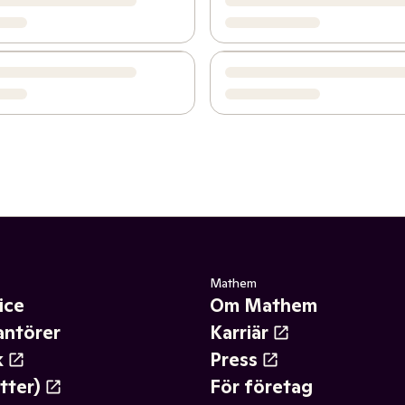
Mathem
ice
Om Mathem
antörer
Karriär
k
Press
tter)
För företag