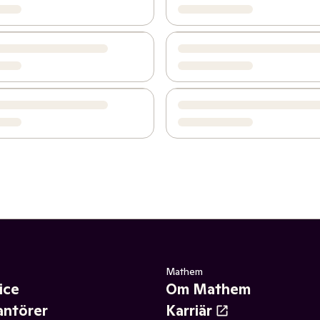
Mathem
ice
Om Mathem
antörer
Karriär