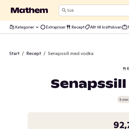
Sök
Kategorier
Extrapriser
Recept
Allt till kräftskivan
Start
/
Recept
/
Senapssill med vodka
K
Senapssil
5 min
92,