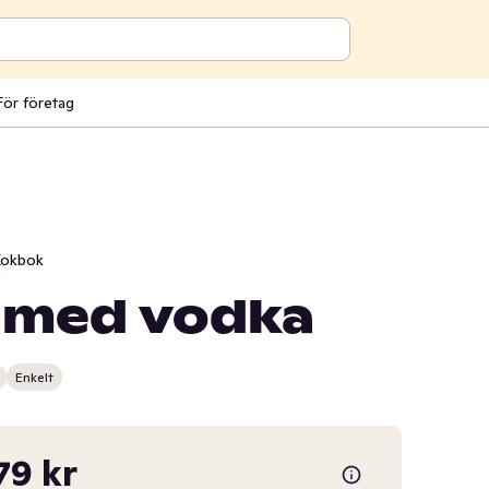
För företag
okbok
l med vodka
Enkelt
79 kr