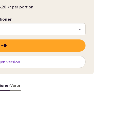
,20 kr per portion
tioner
gen version
ioner
Varor