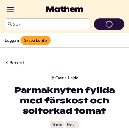
Sök
Logga in
Skapa konto
Recept
Carina Hejde
Parmaknyten fyllda
med färskost och
soltorkad tomat
15 min
Enkelt