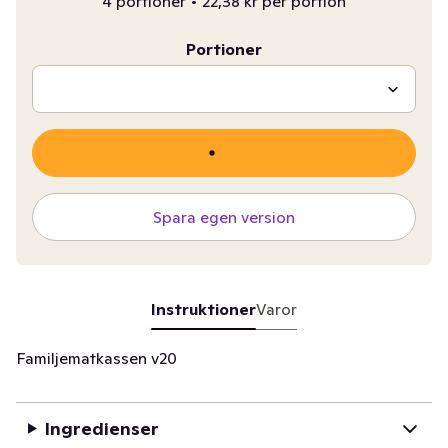
4 portioner
•
22,38 kr per portion
Portioner
Spara egen version
Instruktioner
Varor
Familjematkassen v20
Ingredienser