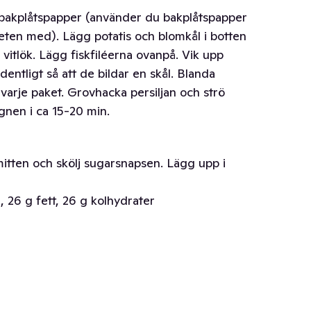
er bakplåtspapper (använder du bakplåtspapper
eten med). Lägg potatis och blomkål i botten
h vitlök. Lägg fiskfiléerna ovanpå. Vik upp
entligt så att de bildar en skål. Blanda
varje paket. Grovhacka persiljan och strö
ugnen i ca 15-20 min.
mitten och skölj sugarsnapsen. Lägg upp i
, 26 g fett, 26 g kolhydrater