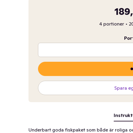
189
4 portioner
•
20
Por
Spara e
Instrukt
Underbart goda fiskpaket som både är roliga oc