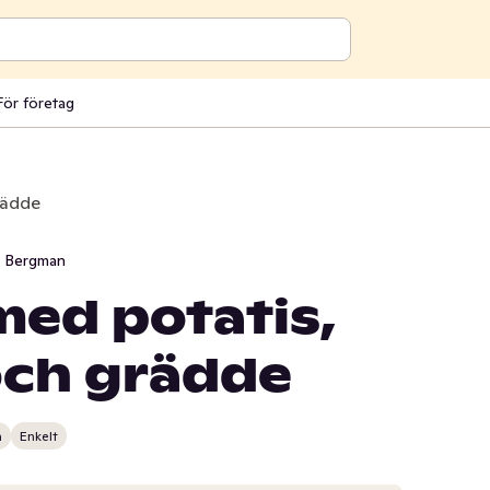
För företag
rädde
i Bergman
med potatis,
och grädde
n
Enkelt