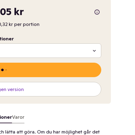
,05 kr
,32 kr per portion
tioner
gen version
ioner
Varor
h lätta att göra. Om du har möjlighet går det