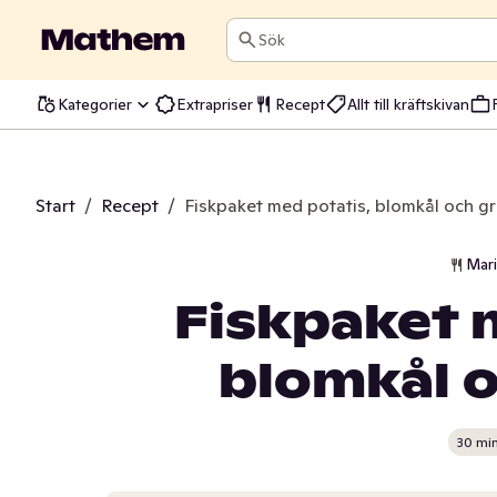
Sök
Kategorier
Extrapriser
Recept
Allt till kräftskivan
Start
/
Recept
/
Fiskpaket med potatis, blomkål och g
Mar
Fiskpaket 
blomkål 
30 mi