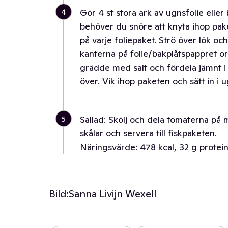
4
Gör 4 st stora ark av ugnsfolie ell
behöver du snöre att knyta ihop pak
på varje foliepaket. Strö över lök oc
kanterna på folie/bakplåtspappret ord
grädde med salt och fördela jämnt i 
över. Vik ihop paketen och sätt in i 
5
Sallad: Skölj och dela tomaterna på 
skålar och servera till fiskpaketen.
Näringsvärde: 478 kcal, 32 g protein
Bild:
Sanna Livijn Wexell