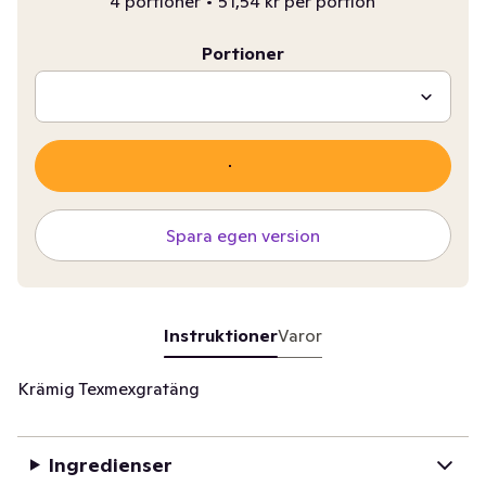
4 portioner
•
51,54 kr per portion
Portioner
Spara egen version
Instruktioner
Varor
Krämig Texmexgratäng
Ingredienser