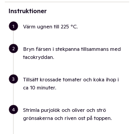
Instruktioner
1
Värm ugnen till 225 °C.
2
Bryn färsen i stekpanna tillsammans med
tacokryddan.
3
Tillsätt krossade tomater och koka ihop i
ca 10 minuter.
4
Strimla purjolök och oliver och strö
grönsakerna och riven ost på toppen.