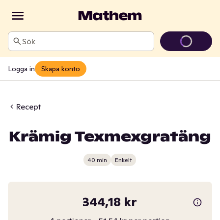
Sök
Logga in
Skapa konto
Recept
Krämig Texmexgratäng
40 min
Enkelt
344,18 kr