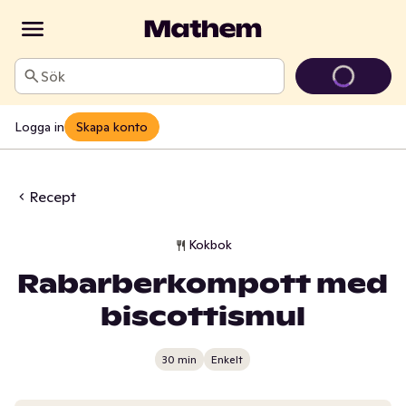
Sök
Logga in
Skapa konto
Recept
Kokbok
Rabarberkompott med
biscottismul
30 min
Enkelt