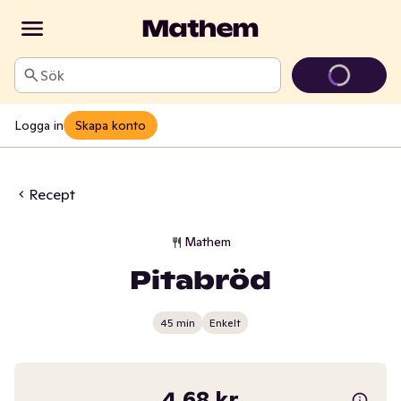
Sök
Logga in
Skapa konto
Recept
Mathem
Pitabröd
45 min
Enkelt
4,68 kr