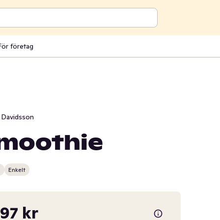
För företag
a Davidsson
moothie
n
Enkelt
,97 kr