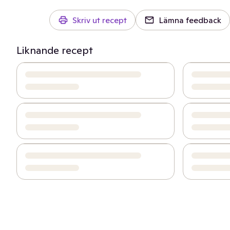
Skriv ut recept
Lämna feedback
Liknande recept