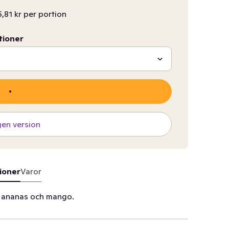
6,81 kr per portion
tioner
gen version
ioner
Varor
, ananas och mango.