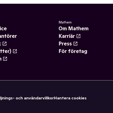
Mathem
ice
Om Mathem
antörer
Karriär
k
Press
tter)
För företag
m
ljnings- och användarvillkor
Hantera cookies