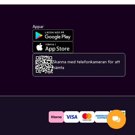
Appar
Skanna med telefonkameran för att
hämta