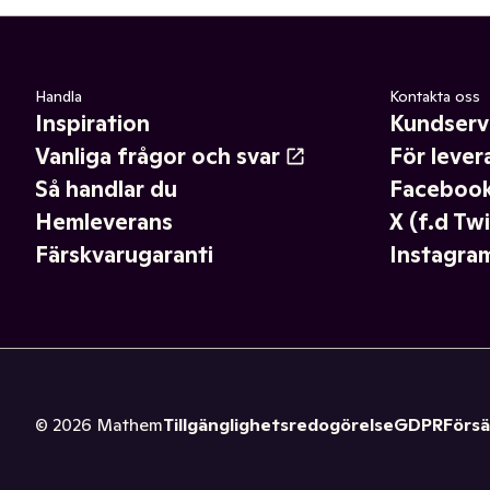
Handla
Kontakta oss
Inspiration
Kundserv
Vanliga frågor och svar
För lever
Så handlar du
Faceboo
Hemleverans
X (f.d Twi
Färskvarugaranti
Instagra
©
2026
Mathem
Tillgänglighetsredogörelse
GDPR
Försä