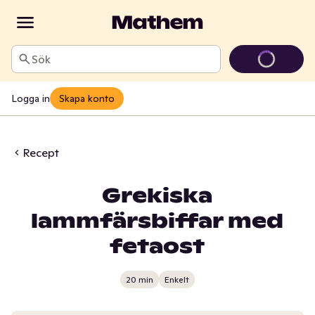
Sök
Logga in
Skapa konto
Recept
Grekiska
lammfärsbiffar med
fetaost
20 min
Enkelt