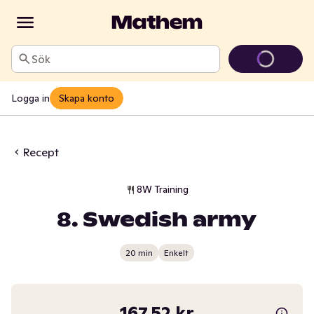
Sök
Logga in
Skapa konto
Recept
8W Training
8. Swedish army
20 min
Enkelt
167,52 kr