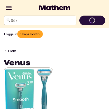
Sök
Logga in
Skapa konto
Hem
Venus