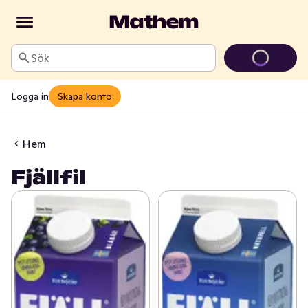
Sök
Logga in
Skapa konto
Hem
Fjällfil