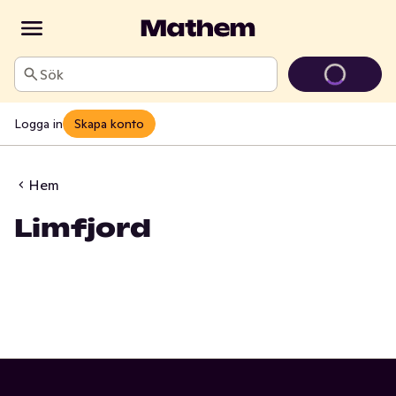
Sök
Logga in
Skapa konto
Hem
Limfjord