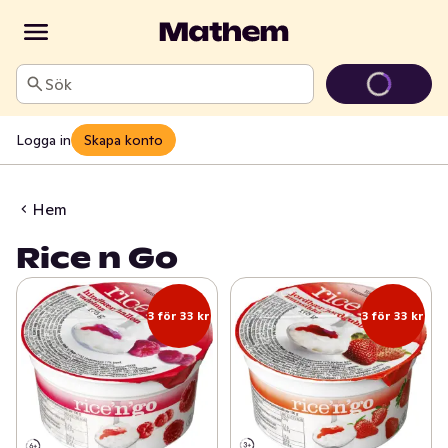
Sök
Logga in
Skapa konto
Hem
Rice n Go
3 för 33 kr
3 för 33 kr