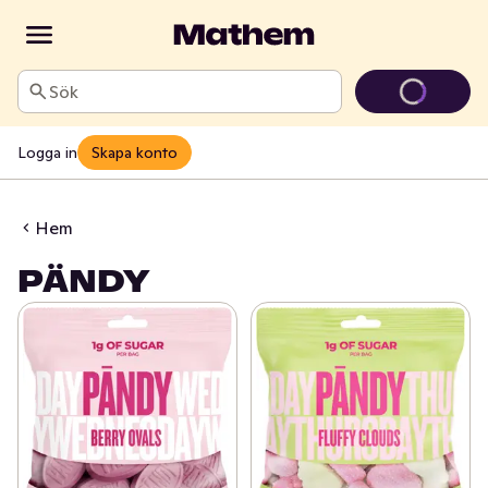
Sök
Logga in
Skapa konto
Hem
PÄNDY