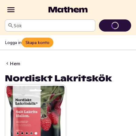
Sök
Logga in
Skapa konto
Hem
Nordiskt Lakritskök